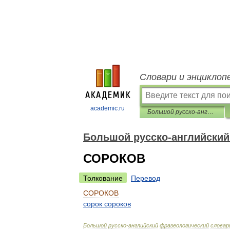
Словари и энциклоп
academic.ru
Большой русско-английский фразеологический словарь
Большой русско-английский
СОРОКОВ
Толкование
Перевод
СОРОКОВ
сорок
сороков
Большой
русско
-
английский
фразеологический
словар