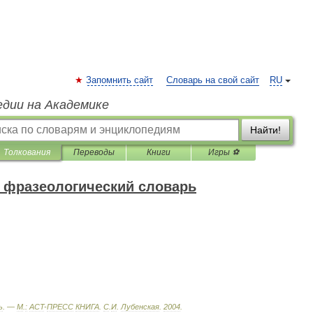
Запомнить сайт
Словарь на свой сайт
RU
едии на Академике
Найти!
Толкования
Переводы
Книги
Игры ⚽
 фразеологический словарь
ь
. —
М
.
:
ACT
-
ПРЕСС
КНИГА
.
С
.
И
.
Лубенская
.
2004
.