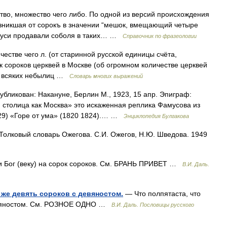
тво, множество чего либо. По одной из версий происхождения
озникшая от сорокъ в значении “мешок, вмещающий четыре
 Руси продавали соболя в таких… …
Справочник по фразеологии
стве чего л. (от старинной русской единицы счёта,
 сороков церквей в Москве (об огромном количестве церквей
ов всяких небылиц …
Словарь многих выражений
кован: Накануне, Берлин М., 1923, 15 апр. Эпиграф:
я столица как Москва» это искаженная реплика Фамусова из
29) «Горе от ума» (1820 1824).… …
Энциклопедия Булгакова
 Толковый словарь Ожегова. С.И. Ожегов, Н.Ю. Шведова. 1949
 Бог (веку) на сорок сороков. См. БРАНЬ ПРИВЕТ …
В.И. Даль.
е же девять сороков с девяностом.
— Что полпятаста, что
 девяностом. См. РОЗНОЕ ОДНО …
В.И. Даль. Пословицы русского