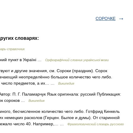
СОРОЧКЕ
ругих словарях:
арь-справочник
ний пункт в Україні …
Орфографічний словник української мови
уют и другие значения, см. Сороки (праздник). Сорок
ачающий неопределённо большое количество чего либо.
ое число предметов, а их… …
Википедия
втор: П. Г. Паламарчук Язык оригинала: русский Публикация:
рок сороков …
Википедия
много, бесчисленное количество чего либо. Готфрид Кинкель
их немецких расколов (Герцен. Былое и думы). От старинной
й лежало число 40. Например,… …
Фразеологический словарь русского