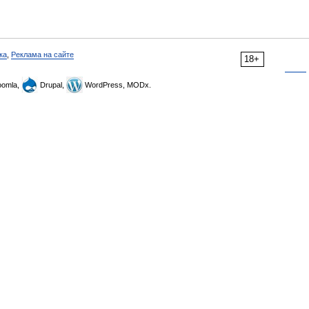
ка
,
Реклама на сайте
18+
omla,
Drupal,
WordPress, MODx.