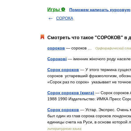
Игры ⚽
Поможем написать курсовую
СОРОКА
Смотреть что такое "СОРОКОВ" в д
сороков
— сороков …
Орфографический слов
Сорокові
— іменник жіночого роду населе
Сорок сороков
— У этого термина существ
сороков устаревший фразеологизм, обозн
«Сорок раз по сорок» указывает не точн
Сорок сороков (книга)
— Сорок сороков А
1988 1990 Издательство: ИМКА Пресс Со
Сорок сороков
— Устар. Экспрес. Очень 
был один из глав сорока сороков лондонск
единицы счета на Руси, в основе которо
литературного языка