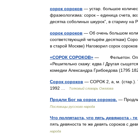
сорок сороков
— устар. большое количес
фразеологизма: сорок – единица счета, в
десятка соболиных шкурок”, в старину на
сорок сороков
— Об очень большом количе
соответствующей четырём десяткам) Сорок
в старой Москве) Наговорил сорок сорок
«СОРОК СОРОКОВ»
— Фельетон. Опубли
«Решительно скажу: едва / Другая сыщетс
комедии Александра Грибоедова (1795 18
Сорок сороков
— СОРОК 2, а, м. (стар.).
1992 …
Толковый словарь Ожегова
Продли Бог на сорок сороков.
— Продли
Пословицы русского народа
Что полпятаста, что пять девяноста - т
пять девяноста те же девять сороков с
народа